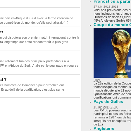
Pronostics à parti
27 juin 2013 2013
Voici nos prévisions des h
nous indiquons les chances
Huitèmes de finales Quart
gentine part en Afrique du Sud avec la ferme intention de
45% Angleterre Serbie 65%
se compétition du monde, qu’elle souhaiterait (...)
Coupe du monde Q
es
 qui disputera son premier match international contre la
 longtemps car cette rencontre fût le plus gros
aturellement l’un des principaux prétendants à la
 en Afrique du Sud. L’Italie est le seul pays en course
al ?
2021
La 22e édition de la Coup
nu les hommes de Domenech pour arracher leur
footballistique du monde, 
Et au delà de la qualification, c’est plus sur le
monde débutera le 21 nov
Qualifications Avec 32 éq
qualifications ont commenc
Pays de Galles
11 juin 2011 2011
Les XV du poireau sont ma
participé à toutes les édit
remonte à 1987 lors de la
lorsqu’ils ont occupé la tr
de (...)
Angleterre