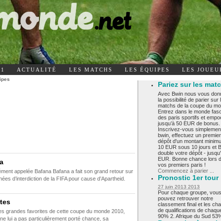
11
ACTUALITÉ
LES MATCHS
LES ÉQUIPES
LES JOUEU
ipes
Pariez sur les mat
Avec Bwin nous vous don
la possibilité de parier sur 
matchs de la coupe du mo
Entrez dans le monde fasc
des paris sportifs et emp
jusqu’à 50 EUR de bonus.
Inscrivez-vous simplemen
bwin, effectuez un premier
dépôt d'un montant minim
10 EUR sous 10 jours et 
double votre dépôt - jusqu
EUR. Bonne chance lors 
na
vos premiers paris !
Commencez à parier ...
ément appelée Bafana Bafana a fait son grand retour sur
Pronostic 1er tour
ées d’interdiction de la FIFA pour cause d’Apartheid.
27 juin 2013 2013
Pour chaque groupe, vou
pouvez retrouver notre
tes
classement final et les ch
de qualifications de chaq
es grandes favorites de cette coupe du monde 2010,
90% 2. Afrique du Sud 53%
ne lui a pas particulièrement porté chance, sa