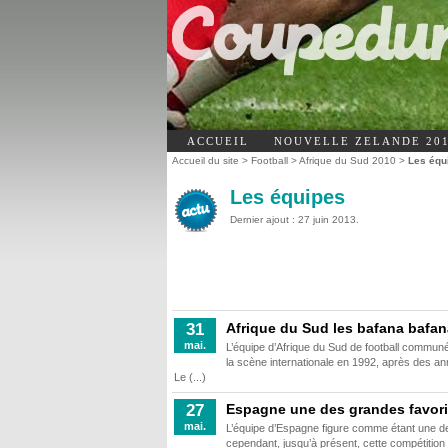
ACCUEIL
NOUVELLE ZELANDE 20
Accueil du site
>
Football
>
Afrique du Sud 2010
>
Les équ
Les équipes
Dernier ajout : 27 juin 2013.
Afrique du Sud les bafana bafa
31
mai.
L’équipe d’Afrique du Sud de football commun
la scène internationale en 1992, après des ann
Le (...)
Espagne une des grandes favori
27
mai.
L’équipe d’Espagne figure comme étant une d
cependant, jusqu’à présent, cette compétition 