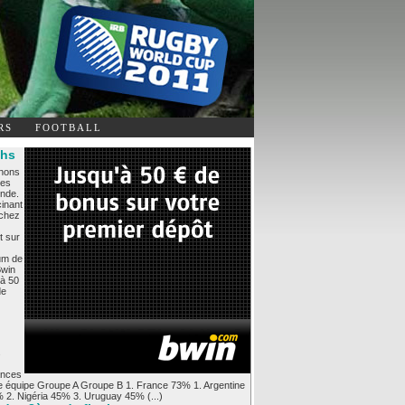
RS
FOOTBALL
chs
nons
les
nde.
inant
ochez
t sur
um de
Bwin
'à 50
de
s
ances
ue équipe Groupe A Groupe B 1. France 73% 1. Argentine
 2. Nigéria 45% 3. Uruguay 45% (...)