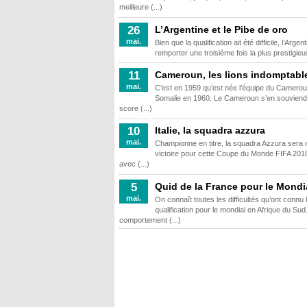
meilleure (...)
L’Argentine et le Pibe de oro
26
mai.
Bien que la qualification ait été difficile, l’Ar
remporter une troisième fois la plus prestigieu
Cameroun, les lions indomptabl
11
mai.
C’est en 1959 qu’est née l’équipe du Cameroun
Somalie en 1960. Le Cameroun s’en souviendra
score (...)
Italie, la squadra azzura
10
mai.
Championne en titre, la squadra Azzura sera n
victoire pour cette Coupe du Monde FIFA 2010™
avec (...)
Quid de la France pour le Mondi
5
mai.
On connaît toutes les difficultés qu’ont con
qualification pour le mondial en Afrique du Sud. 
comportement (...)