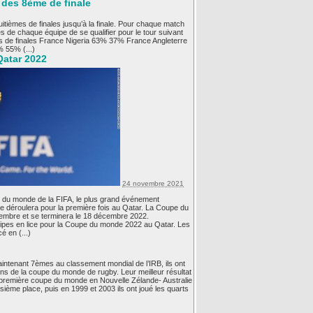
r des 8ème de finale
uitièmes de finales jusqu’à la finale. Pour chaque match
 de chaque équipe de se qualifier pour le tour suivant
s de finales France Nigeria 63% 37% France Angleterre
 55% (...)
atar 2022
24 novembre 2021
e du monde de la FIFA, le plus grand événement
se déroulera pour la première fois au Qatar. La Coupe du
embre et se terminera le 18 décembre 2022.
uipes en lice pour la Coupe du monde 2022 au Qatar. Les
é en (...)
intenant 7èmes au classement mondial de l’IRB, ils ont
ions de la coupe du monde de rugby. Leur meilleur résultat
 première coupe du monde en Nouvelle Zélande- Australie
oisième place, puis en 1999 et 2003 ils ont joué les quarts