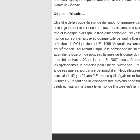
Nouvelle Zélande.
Un peu d’histoire …
L’histoire de la coupe du monde du rugby fut marquée par
édition jouée sur leur terrain en 1987, quatre ans plus tar
titre et la coupe, alors que la troisième édition de 1995 
monde sur son terrain, avec comme toile de fond la libér
président de l’Afrique du sud. En 1999 l’Australie va rem
deuxième fois, soulignant jusque là la dominance de l’hém
australiens joueront de nouveau la finale de la coupe du 
cette fois devant le XV de la rose. En 2007 c’est la Fran
les springboks sud-africains pour une deuxième fois. C’es
ancêtres que sera organisé ce mondial en Nouvelle Zélande
leurs ainés d’il y a 24 ans ? Et est ce qu’ils égaliseront l
victoires ? En tout cas ils disposent des moyens nécessair
célèbre, mais on ne saura le fin mot de l’histoire qu’à la 