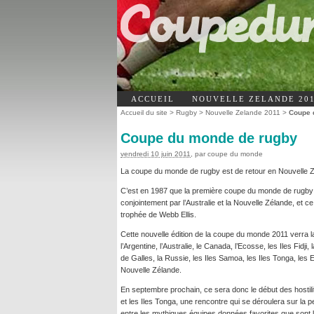
ACCUEIL
NOUVELLE ZELANDE 20
Accueil du site
>
Rugby
>
Nouvelle Zelande 2011
>
Coupe 
Coupe du monde de rugby
vendredi 10 juin 2011
, par
coupe du monde
La coupe du monde de rugby est de retour en Nouvelle 
C’est en 1987 que la première coupe du monde de rugby a
conjointement par l’Australie et la Nouvelle Zélande, et ce 
trophée de Webb Ellis.
Cette nouvelle édition de la coupe du monde 2011 verra la p
l’Argentine, l’Australie, le Canada, l’Ecosse, les Iles Fidji, 
de Galles, la Russie, les Iles Samoa, les Iles Tonga, les 
Nouvelle Zélande.
En septembre prochain, ce sera donc le début des hostili
et les Iles Tonga, une rencontre qui se déroulera sur la p
entre les mythiques équipes données favorites que sont l’Af