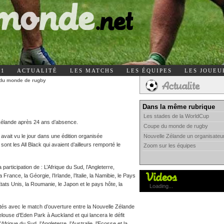
11
ACTUALITÉ
LES MATCHS
LES ÉQUIPES
LES JOUEU
du monde de rugby
Dans la même rubrique
Les stades de la WorldCup
Zélande après 24 ans d’absence.
Coupe du monde de rugby
Nouvelle Zélande un organisate
vait vu le jour dans une édition organisée
sont les All Black qui avaient d’ailleurs remporté le
Zoom sur les équipes
articipation de : L’Afrique du Sud, l’Angleterre,
la France, la Géorgie, l’Irlande, l’Italie, la Namibie, le Pays
Etats Unis, la Roumanie, le Japon et le pays hôte, la
Loading...
tés avec le match d’ouverture entre la Nouvelle Zélande
elouse d’Eden Park à Auckland et qui lancera le défit
rique du Sud, l’Angleterre, l’Australie, l’Ecosse et la