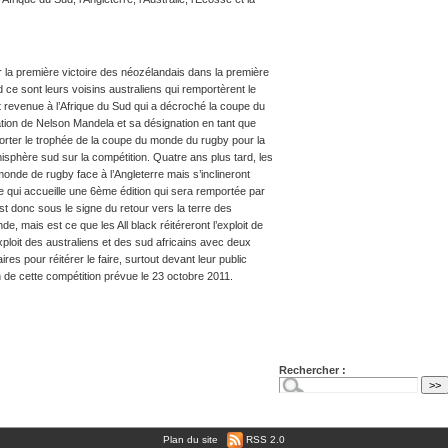
 la première victoire des néozélandais dans la première
d ce sont leurs voisins australiens qui remportèrent le
est revenue à l’Afrique du Sud qui a décroché la coupe du
ation de Nelson Mandela et sa désignation en tant que
porter le trophée de la coupe du monde du rugby pour la
isphère sud sur la compétition. Quatre ans plus tard, les
monde de rugby face à l’Angleterre mais s’inclineront
ce qui accueille une 6ème édition qui sera remportée par
t donc sous le signe du retour vers la terre des
, mais est ce que les All black réitéreront l’exploit de
’exploit des australiens et des sud africains avec deux
es pour réitérer le faire, surtout devant leur public
fin de cette compétition prévue le 23 octobre 2011.
Rechercher :
Plan du site
|
RSS 2.0