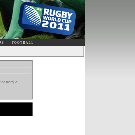
RS
FOOTBALL
ur de marque