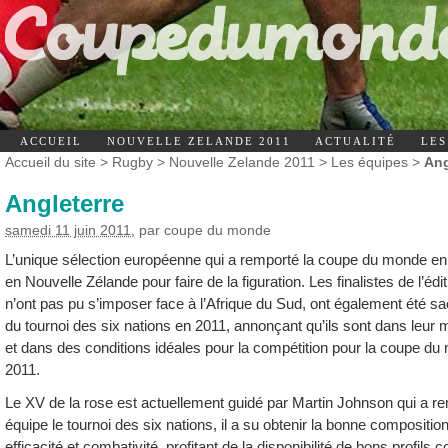
ACCUEIL
NOUVELLE ZELANDE 2011
ACTUALITÉ
LES
Accueil du site
>
Rugby
>
Nouvelle Zelande 2011
>
Les équipes
>
Ang
Angleterre
samedi 11 juin 2011
, par
coupe du monde
L’unique sélection européenne qui a remporté la coupe du monde e
en Nouvelle Zélande pour faire de la figuration. Les finalistes de l’édit
n’ont pas pu s’imposer face à l’Afrique du Sud, ont également été s
du tournoi des six nations en 2011, annonçant qu’ils sont dans leur 
et dans des conditions idéales pour la compétition pour la coupe d
2011.
Le XV de la rose est actuellement guidé par Martin Johnson qui a r
équipe le tournoi des six nations, il a su obtenir la bonne composition 
efficacité et combativité, profitant de la disponibilité de bons profil