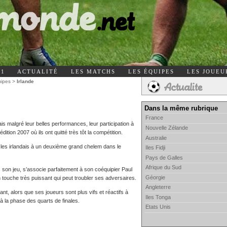
11
ACTUALITÉ
LES MATCHS
LES ÉQUIPES
LES JOUEU
uipes
>
Irlande
Dans la même rubrique
France
s malgré leur belles performances, leur participation à
Nouvelle Zélande
ition 2007 où ils ont quitté très tôt la compétition.
Australie
t les irlandais à un deuxième grand chelem dans le
Iles Fidji
Pays de Galles
Afrique du Sud
 son jeu, s’associe parfaitement à son coéquipier Paul
Géorgie
n touche très puissant qui peut troubler ses adversaires.
Angleterre
nt, alors que ses joueurs sont plus vifs et réactifs à
Iles Tonga
 à la phase des quarts de finales.
Etats Unis