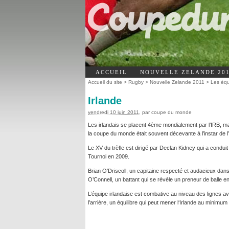
ACCUEIL
NOUVELLE ZELANDE 20
Accueil du site
>
Rugby
>
Nouvelle Zelande 2011
>
Les éq
Irlande
vendredi 10 juin 2011
, par
coupe du monde
Les irlandais se placent 4ème mondialement par l’IRB, mai
la coupe du monde était souvent décevante à l’instar de l’éd
Le XV du trèfle est dirigé par Declan Kidney qui a condui
Tournoi en 2009.
Brian O’Driscoll, un capitaine respecté et audacieux dans
O’Connell, un battant qui se révèle un preneur de balle e
L’équipe irlandaise est combative au niveau des lignes ava
l’arrière, un équilibre qui peut mener l‘Irlande au minimum